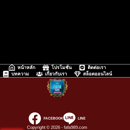
หน้าหลัก
โปรโมชั่น
ติดต่อเรา
บทความ
เกี่ยวกับเรา
สล็อตออนไลน์
FACEBOOK
LINE
Copyright © 2026 - fafa989.com