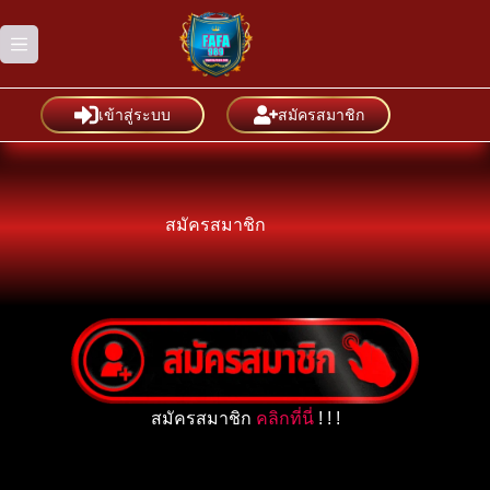
Skip
to
content
เข้าสู่ระบบ
สมัครสมาชิก
สมัครสมาชิก
สมัครสมาชิก
คลิกที่นี่
! ! !